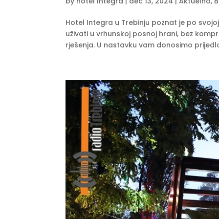
by
hotel Integra
|
dec 13, 2024
|
Aktuelno
,
B
Hotel Integra u Trebinju poznat je po svojoj 
uživati u vrhunskoj posnoj hrani, bez kompr
rješenja. U nastavku vam donosimo prijedl