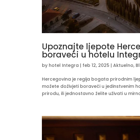
Upoznajte ljepote Herc
boraveći u hotelu Integ
by
hotel Integra
|
feb 12, 2025
|
Aktuelno
,
B
Hercegovina je regija bogata prirodnim lj
možete doživjeti boraveći u jedinstvenim hote
prirodu, ili jednostavno želite uživati u mirn