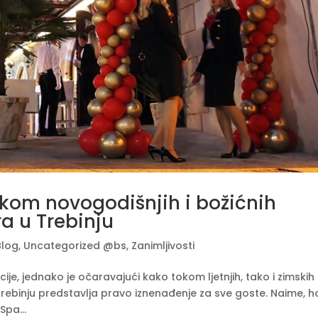
kom novogodišnjih i božićnih
ra u Trebinju
Blog
,
Uncategorized @bs
,
Zanimljivosti
cije, jednako je očaravajući kako tokom ljetnjih, tako i zimskih
Trebinju predstavlja pravo iznenađenje za sve goste. Naime, h
Spa...