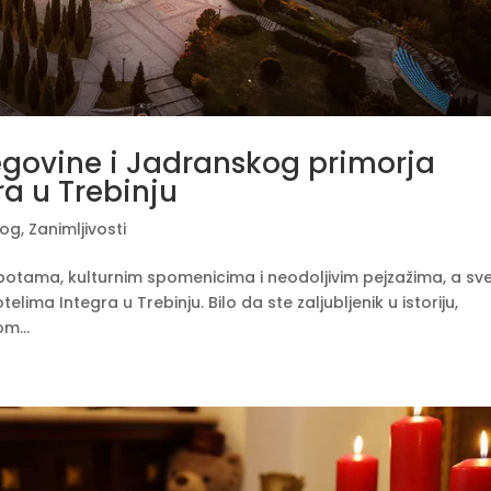
egovine i Jadranskog primorja
ra u Trebinju
log
,
Zanimljivosti
epotama, kulturnim spomenicima i neodoljivim pejzažima, a sv
lima Integra u Trebinju. Bilo da ste zaljubljenik u istoriju,
om...