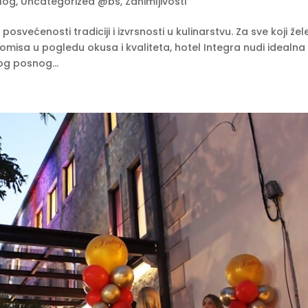
log
,
Uncategorized @bs
,
Zanimljivosti
posvećenosti tradiciji i izvrsnosti u kulinarstvu. Za sve koji žel
omisa u pogledu okusa i kvaliteta, hotel Integra nudi idealna
og posnog...