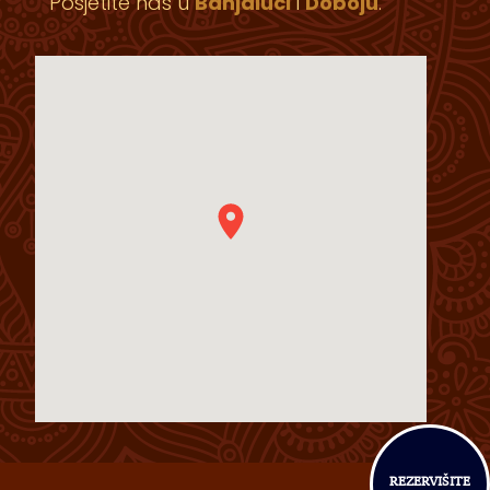
Posjetite nas u
Banjaluci
i
Doboju
.
REZERVIŠITE