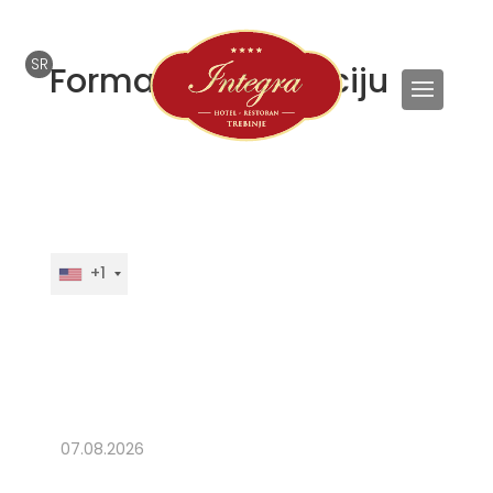
SR
Forma za rezervaciju
Ime i prezime*
Kontakt telefon*
+1
E-mail adresa*
Datum prijave:*